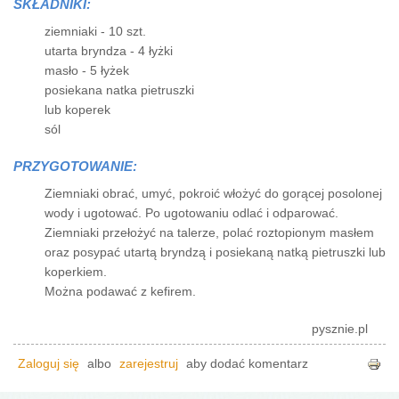
SKŁADNIKI:
ziemniaki - 10 szt.
utarta bryndza - 4 łyżki
masło - 5 łyżek
posiekana natka pietruszki
lub koperek
sól
PRZYGOTOWANIE:
Ziemniaki obrać, umyć, pokroić włożyć do gorącej posolonej
wody i ugotować. Po ugotowaniu odlać i odparować.
Ziemniaki przełożyć na talerze, polać roztopionym masłem
oraz posypać utartą bryndzą i posiekaną natką pietruszki lub
koperkiem.
Można podawać z kefirem.
pysznie.pl
Zaloguj się
albo
zarejestruj
aby dodać komentarz