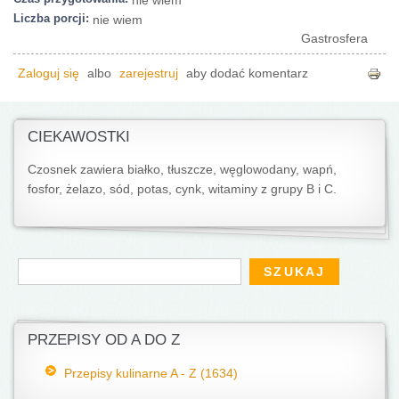
Liczba porcji:
nie wiem
Gastrosfera
Zaloguj się
albo
zarejestruj
aby dodać komentarz
CIEKAWOSTKI
Czosnek zawiera białko, tłuszcze, węglowodany, wapń,
fosfor, żelazo, sód, potas, cynk, witaminy z grupy B i C.
Formularz wyszukiwania
Szukaj
PRZEPISY OD A DO Z
Przepisy kulinarne A - Z (1634)