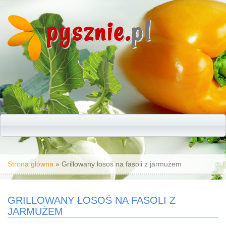
pysznie.
pl
Jesteś tutaj
Strona główna
» Grillowany łosoś na fasoli z jarmużem
GRILLOWANY ŁOSOŚ NA FASOLI Z
JARMUŻEM