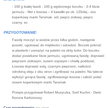
- 100 g białej fasoli - 100 g wędzonego boczku - 3-4 liście
jarmużu - filet z łososia – 4 kawałki po ok. 120olej - sos
koperkowy marki Tarsmak- sól, pieprz ziołowy, pieprz
czarny, so
PRZYGOTOWANIE:
Fasolę moczyć w wodzie przez kilka godzin, następnie
posolić, ugotować do miękkości i odcedzić. Boczek pokroić
w plasterki i usmażyć na patelni na złoty kolor. Do boczku
dodać posiekane liście jarmużu, ugotowaną fasolę, doprawić
pieprzem ziołowym, sosem sojowym i chwilę poddusić.
Łososia doprawić solą, czarnym pieprzem, natłuścić
odrobiną oleju z obu stron i zgrillować na patelni. Na talerze
wyłożyć gorąca fasolę, zgrillowanego łososia i całość polać
sosem koperkowym marki Tarsmak.
Przepis przygotował Robert Muzyczka, Szef Kuchni - Dwór
Korona Karkonoszy.
Czas przygotowania:
nie wiem