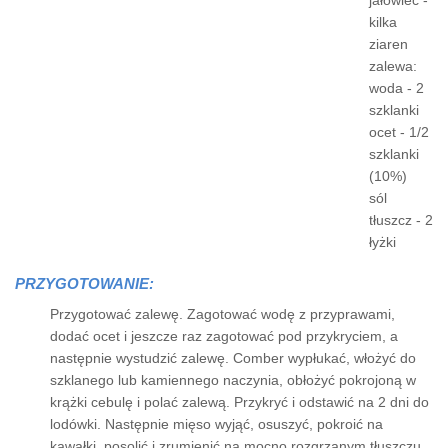
jałowiec -
kilka
ziaren
zalewa:
woda - 2
szklanki
ocet - 1/2
szklanki
(10%)
sól
tłuszcz - 2
łyżki
PRZYGOTOWANIE:
Przygotować zalewę. Zagotować wodę z przyprawami,
dodać ocet i jeszcze raz zagotować pod przykryciem, a
następnie wystudzić zalewę. Comber wypłukać, włożyć do
szklanego lub kamiennego naczynia, obłożyć pokrojoną w
krążki cebulę i polać zalewą. Przykryć i odstawić na 2 dni do
lodówki. Następnie mięso wyjąć, osuszyć, pokroić na
kawałki, posolić i zrumienić na mocno rozgrzanym tłuszczu,