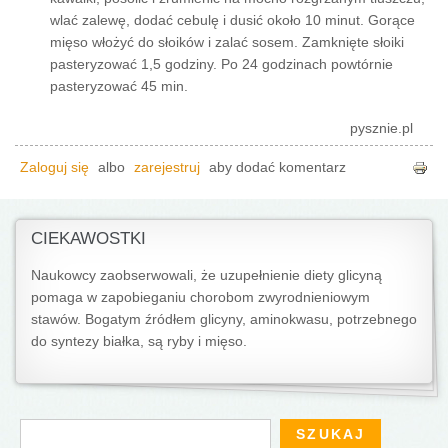
wlać zalewę, dodać cebulę i dusić około 10 minut. Gorące
mięso włożyć do słoików i zalać sosem. Zamknięte słoiki
pasteryzować 1,5 godziny. Po 24 godzinach powtórnie
pasteryzować 45 min.
pysznie.pl
Zaloguj się
albo
zarejestruj
aby dodać komentarz
CIEKAWOSTKI
Naukowcy zaobserwowali, że uzupełnienie diety glicyną
pomaga w zapobieganiu chorobom zwyrodnieniowym
stawów. Bogatym źródłem glicyny, aminokwasu, potrzebnego
do syntezy białka, są ryby i mięso.
Formularz wyszukiwania
Szukaj