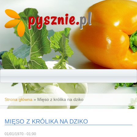
pysznie.
pl
Jesteś tutaj
Strona główna
» Mięso z królika na dziko
MIĘSO Z KRÓLIKA NA DZIKO
01/01/1970 - 01:00