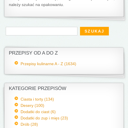
należy szukać na opakowaniu.
Formularz wyszukiwania
Szukaj
PRZEPISY OD A DO Z
Przepisy kulinarne A - Z (1634)
KATEGORIE PRZEPISÓW
Ciasta i torty (134)
Desery (100)
Dodatki do ciast (6)
Dodatki do zup i mięs (23)
Drób (28)