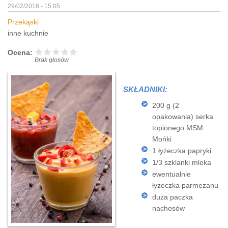
29/02/2016 - 15:05
Przekąski
inne kuchnie
Ocena:
Brak głosów
SKŁADNIKI:
200 g (2
opakowania) serka
topionego MSM
Mońki
1 łyżeczka papryki
1/3 szklanki mleka
ewentualnie
łyżeczka parmezanu
duża paczka
nachosów