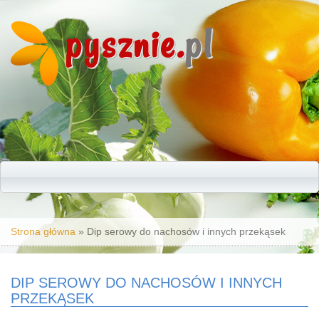
pysznie.
pl
Jesteś tutaj
Strona główna
» Dip serowy do nachosów i innych przekąsek
DIP SEROWY DO NACHOSÓW I INNYCH
PRZEKĄSEK