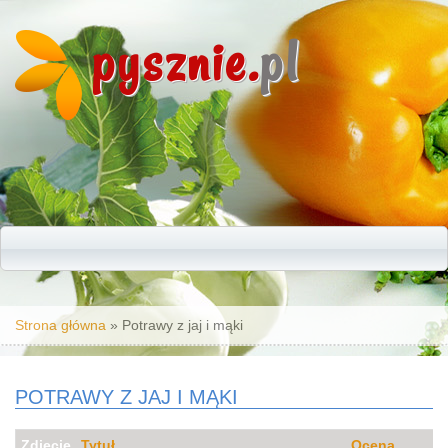
pysznie.
pl
Jesteś tutaj
Strona główna
» Potrawy z jaj i mąki
POTRAWY Z JAJ I MĄKI
Zdjęcie
Tytuł
Ocena