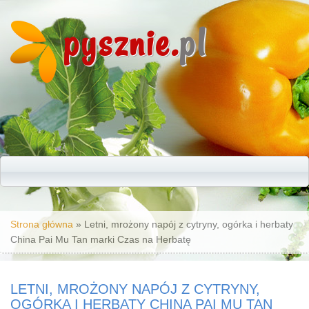
pysznie.
pl
Jesteś tutaj
Strona główna
» Letni, mrożony napój z cytryny, ogórka i herbaty
China Pai Mu Tan marki Czas na Herbatę
LETNI, MROŻONY NAPÓJ Z CYTRYNY,
OGÓRKA I HERBATY CHINA PAI MU TAN