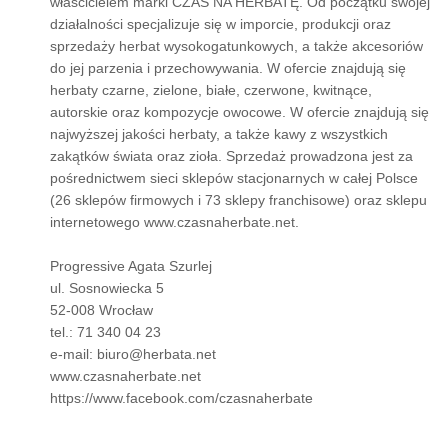
właścicielem marki CZAS NA HERBATĘ. Od początku swojej
działalności specjalizuje się w imporcie, produkcji oraz
sprzedaży herbat wysokogatunkowych, a także akcesoriów
do jej parzenia i przechowywania. W ofercie znajdują się
herbaty czarne, zielone, białe, czerwone, kwitnące,
autorskie oraz kompozycje owocowe. W ofercie znajdują się
najwyższej jakości herbaty, a także kawy z wszystkich
zakątków świata oraz zioła. Sprzedaż prowadzona jest za
pośrednictwem sieci sklepów stacjonarnych w całej Polsce
(26 sklepów firmowych i 73 sklepy franchisowe) oraz sklepu
internetowego www.czasnaherbate.net.
Progressive Agata Szurlej
ul. Sosnowiecka 5
52-008 Wrocław
tel.: 71 340 04 23
e-mail: biuro@herbata.net
www.czasnaherbate.net
https://www.facebook.com/czasnaherbate