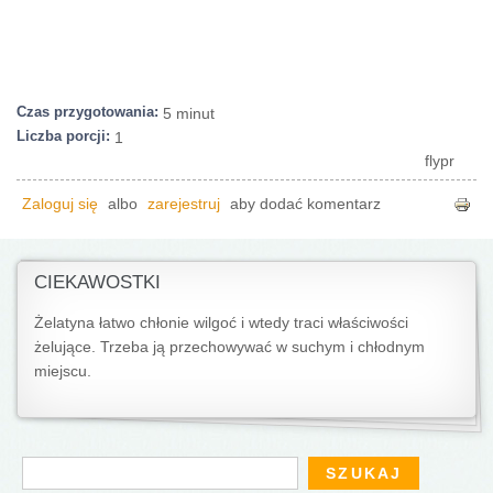
Czas przygotowania:
5 minut
Liczba porcji:
1
flypr
Zaloguj się
albo
zarejestruj
aby dodać komentarz
CIEKAWOSTKI
Żelatyna łatwo chłonie wilgoć i wtedy traci właściwości
żelujące. Trzeba ją przechowywać w suchym i chłodnym
miejscu.
Formularz wyszukiwania
Szukaj