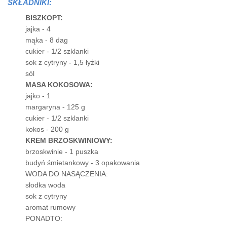
SKŁADNIKI:
BISZKOPT:
jajka - 4
mąka - 8 dag
cukier - 1/2 szklanki
sok z cytryny - 1,5 łyżki
sól
MASA KOKOSOWA:
jajko - 1
margaryna - 125 g
cukier - 1/2 szklanki
kokos - 200 g
KREM BRZOSKWINIOWY:
brzoskwinie - 1 puszka
budyń śmietankowy - 3 opakowania
WODA DO NASĄCZENIA:
słodka woda
sok z cytryny
aromat rumowy
PONADTO: