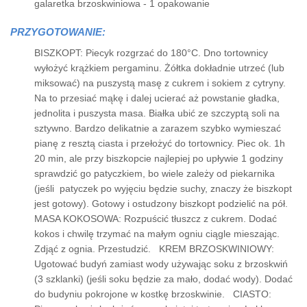
galaretka brzoskwiniowa - 1 opakowanie
PRZYGOTOWANIE:
BISZKOPT: Piecyk rozgrzać do 180°C. Dno tortownicy
wyłożyć krążkiem pergaminu. Żółtka dokładnie utrzeć (lub
miksować) na puszystą masę z cukrem i sokiem z cytryny.
Na to przesiać mąkę i dalej ucierać aż powstanie gładka,
jednolita i puszysta masa. Białka ubić ze szczyptą soli na
sztywno. Bardzo delikatnie a zarazem szybko wymieszać
pianę z resztą ciasta i przełożyć do tortownicy. Piec ok. 1h
20 min, ale przy biszkopcie najlepiej po upływie 1 godziny
sprawdzić go patyczkiem, bo wiele zależy od piekarnika
(jeśli patyczek po wyjęciu będzie suchy, znaczy że biszkopt
jest gotowy). Gotowy i ostudzony biszkopt podzielić na pół.
MASA KOKOSOWA: Rozpuścić tłuszcz z cukrem. Dodać
kokos i chwilę trzymać na małym ogniu ciągle mieszając.
Zdjąć z ognia. Przestudzić. KREM BRZOSKWINIOWY:
Ugotować budyń zamiast wody używając soku z brzoskwiń
(3 szklanki) (jeśli soku będzie za mało, dodać wody). Dodać
do budyniu pokrojone w kostkę brzoskwinie. CIASTO: