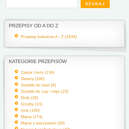
Formularz wyszukiwania
Szukaj
PRZEPISY OD A DO Z
Przepisy kulinarne A - Z (1634)
KATEGORIE PRZEPISÓW
Ciasta i torty (134)
Desery (100)
Dodatki do ciast (6)
Dodatki do zup i mięs (23)
Drób (28)
Grzyby (13)
Inne (100)
Mięsa (174)
Mięsa z warzywami (39)