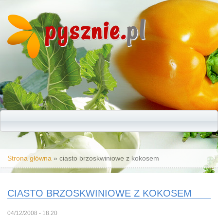
pysznie.
pl
Jesteś tutaj
Strona główna
» ciasto brzoskwiniowe z kokosem
CIASTO BRZOSKWINIOWE Z KOKOSEM
04/12/2008 - 18:20