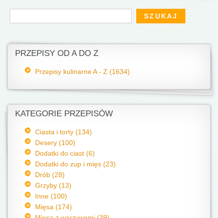
Formularz wyszukiwania
Szukaj
PRZEPISY OD A DO Z
Przepisy kulinarne A - Z (1634)
KATEGORIE PRZEPISÓW
Ciasta i torty (134)
Desery (100)
Dodatki do ciast (6)
Dodatki do zup i mięs (23)
Drób (28)
Grzyby (13)
Inne (100)
Mięsa (174)
Mięsa z warzywami (39)