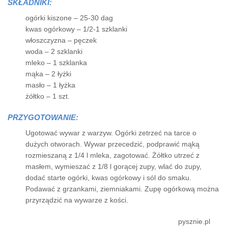
SKŁADNIKI:
ogórki kiszone – 25-30 dag
kwas ogórkowy – 1/2-1 szklanki
włoszczyzna – pęczek
woda – 2 szklanki
mleko – 1 szklanka
mąka – 2 łyżki
masło – 1 łyżka
żółtko – 1 szt.
PRZYGOTOWANIE:
Ugotować wywar z warzyw. Ogórki zetrzeć na tarce o
dużych otworach. Wywar przecedzić, podprawić mąką
rozmieszaną z 1/4 l mleka, zagotować. Żółtko utrzeć z
masłem, wymieszać z 1/8 l gorącej zupy, wlać do zupy,
dodać starte ogórki, kwas ogórkowy i sól do smaku.
Podawać z grzankami, ziemniakami. Zupę ogórkową można
przyrządzić na wywarze z kości.
pysznie.pl