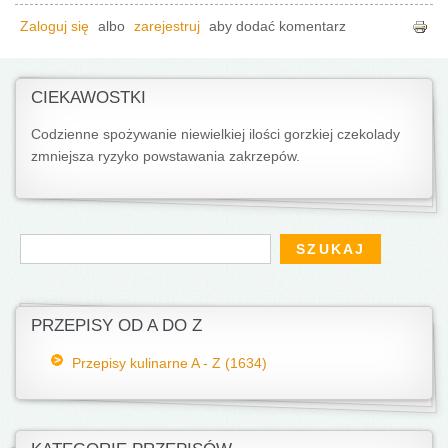
Zaloguj się
albo
zarejestruj
aby dodać komentarz
CIEKAWOSTKI
Codzienne spożywanie niewielkiej ilości gorzkiej czekolady
zmniejsza ryzyko powstawania zakrzepów.
Formularz wyszukiwania
Szukaj
PRZEPISY OD A DO Z
Przepisy kulinarne A - Z (1634)