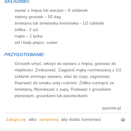
SKŁADNIKI:
wywar z mięsa lub warzyw – 6 szklanek
zielony groszek – 50 dag
śmietana lub śmietanka kremówka - 1/2 szklanki
żółtka - 2 szt.
mąka – 1 łyżka
sól i biały pieprz, cukier
PRZYGOTOWANIE:
Groszek umyć, włożyć do wywaru z mięsa, gotować do
miękkości. Zmiksować. Zagęścić mąką rozmieszaną z 1/2
szklanki zimnego wywaru, wlać do zupy, zagotować.
Doprawić do smaku solą i cukrem. Żółtka rozmącić ze
śmietaną, Wymieszać z zupą. Podawać z groszkiem
ptysiowym, grzankami lub pasztecikami.
pysznie.pl
Zaloguj się
albo
zarejestruj
aby dodać komentarz