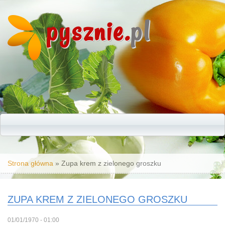
pysznie.
pl
Jesteś tutaj
Strona główna
» Zupa krem z zielonego groszku
ZUPA KREM Z ZIELONEGO GROSZKU
01/01/1970 - 01:00