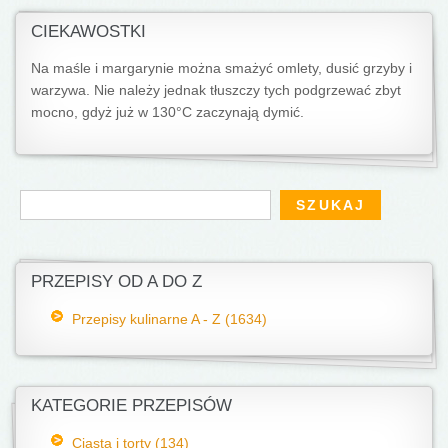
CIEKAWOSTKI
Na maśle i margarynie można smażyć omlety, dusić grzyby i
warzywa. Nie należy jednak tłuszczy tych podgrzewać zbyt
mocno, gdyż już w 130°C zaczynają dymić.
Formularz wyszukiwania
Szukaj
PRZEPISY OD A DO Z
Przepisy kulinarne A - Z (1634)
KATEGORIE PRZEPISÓW
Ciasta i torty (134)