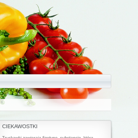
CIEKAWOSTKI
Truskawki zawierają fizetynę, substancję, która