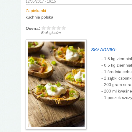
12/05/2017 - 16:15
Zapiekanki
kuchnia polska
Ocena:
Brak głosów
SKŁADNIKI:
- 1,5 kg ziemni
- 0,5 kg ziemni
- 1 średnia cebu
- 2 ząbki czosnk
- 200 gram ser
- 200 ml kwaśne
- 1 pęczek szcz