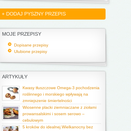
+ DODAJ PYSZNY PRZEPIS
MOJE PRZEPISY
Dopisane przepisy
Ulubione przepisy
ARTYKUŁY
Kwasy tłuszczowe Omega-3 pochodzenia
roślinnego i morskiego wpływają na
zmniejszenie śmiertelności
Wiosenne placki ziemniaczane z ziołami
prowansalskimi i sosem serowo –
cebulowym
5 kroków do idealnej Wielkanocny bez