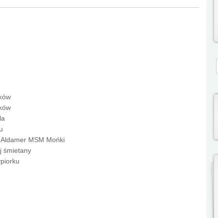
S
aków
aków
la
u
a Aldamer MSM Mońki
j śmietany
ypiorku