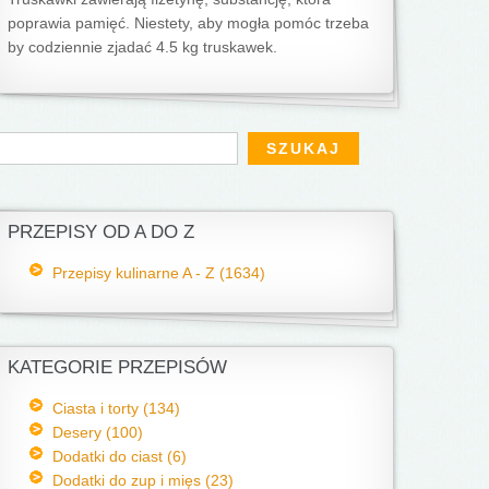
poprawia pamięć. Niestety, aby mogła pomóc trzeba
by codziennie zjadać 4.5 kg truskawek.
Formularz wyszukiwania
zukaj
PRZEPISY OD A DO Z
Przepisy kulinarne A - Z (1634)
KATEGORIE PRZEPISÓW
Ciasta i torty (134)
Desery (100)
Dodatki do ciast (6)
Dodatki do zup i mięs (23)