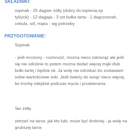
SKŁADNIKI:
szpinak - 25 dagser żółty (dobry do topienia,np
tylżyck) - 12 dagjaja - 3 szt.bułka tarta - 1 dagczosnek,
cebula, sól, mąka - wg potrzeby
PRZYGOTOWANIE:
Szpinak
- jeśli mrożony - rozmrozić, można nieco odcisnąć ale jeśli
się nie odciśnie to potem można dodać więcej mąki i/lub
bułki tartej i będzie ok. Ja wolę nie odciskać bo zostawiam
sobie wartościowe soki. Jeśli świeży do wziąć nieco więcej,
bo trochę odejdzie podczas mycia i przebierania.
Ser żółty
zetrzeć na tarce, jak kto lubi, może być drobniej - ja wolę na
grubszej tarce.