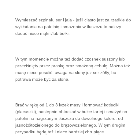
Wymieszać szpinak, ser i jaja - jeśli ciasto jest za rzadkie do
wykładania na patelnię i smażenia w tłuszczu to nalezy
dodać nieco mąki i/lub bułki.
W tym momencie można też dodać czosnek suszony lub
przeciśnięty przez praskę oraz smażoną cebulę. Można też
masę nieco posolić: uwaga na słony już ser żółty, bo
potrawa może być za słona.
Brać w rękę od 1 do 3 łyżek masy i formować kotleciki
(placuszki), następnie obtaczać w bułce tartej i smażyć na
patelni na nagrzanym tłuszczu do dowolnego koloru: od
jasnożółtozielonego do brązowozielonego. W tym drugim
przypadku będą też i nieco bardziej chrupiące.