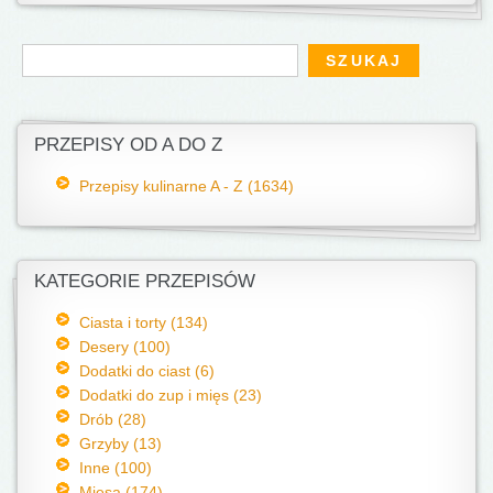
Formularz wyszukiwania
Szukaj
PRZEPISY OD A DO Z
Przepisy kulinarne A - Z (1634)
KATEGORIE PRZEPISÓW
Ciasta i torty (134)
Desery (100)
Dodatki do ciast (6)
Dodatki do zup i mięs (23)
Drób (28)
Grzyby (13)
Inne (100)
Mięsa (174)