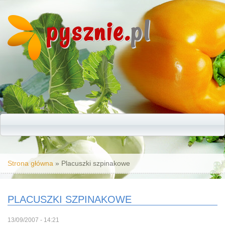
pysznie.
pl
Jesteś tutaj
Strona główna
» Placuszki szpinakowe
PLACUSZKI SZPINAKOWE
13/09/2007 - 14:21