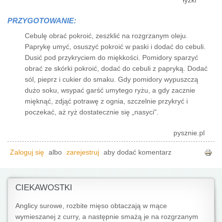
łyżki
PRZYGOTOWANIE:
Cebulę obrać pokroić, zeszklić na rozgrzanym oleju.
Paprykę umyć, osuszyć pokroić w paski i dodać do cebuli.
Dusić pod przykryciem do miękkości. Pomidory sparzyć
obrać ze skórki pokroić, dodać do cebuli z papryką. Dodać
sól, pieprz i cukier do smaku. Gdy pomidory wypuszczą
dużo soku, wsypać garść umytego ryżu, a gdy zacznie
mięknąć, zdjąć potrawę z ognia, szczelnie przykryć i
poczekać, aż ryż dostatecznie się „nasyci".
pysznie.pl
Zaloguj się
albo
zarejestruj
aby dodać komentarz
CIEKAWOSTKI
Anglicy surowe, rozbite mięso obtaczają w mące
wymieszanej z curry, a następnie smażą je na rozgrzanym