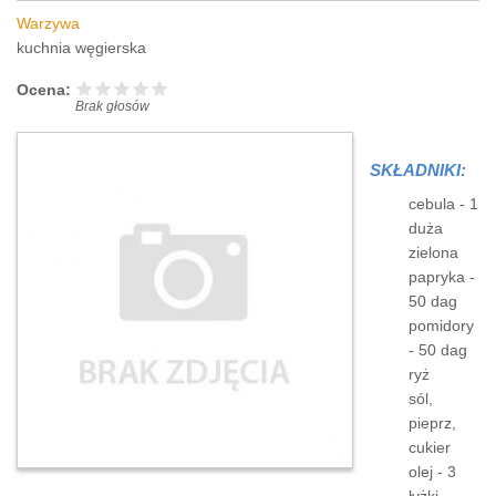
Warzywa
kuchnia węgierska
Ocena:
Brak głosów
SKŁADNIKI:
cebula - 1
duża
zielona
papryka -
50 dag
pomidory
- 50 dag
ryż
sól,
pieprz,
cukier
olej - 3