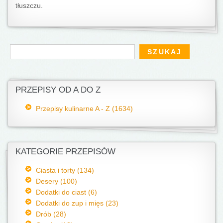
tłuszczu.
Formularz wyszukiwania
Szukaj
PRZEPISY OD A DO Z
Przepisy kulinarne A - Z (1634)
KATEGORIE PRZEPISÓW
Ciasta i torty (134)
Desery (100)
Dodatki do ciast (6)
Dodatki do zup i mięs (23)
Drób (28)