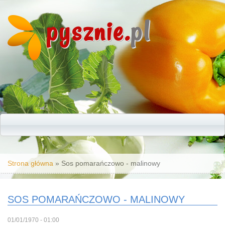
pysznie.
pl
Jesteś tutaj
Strona główna
» Sos pomarańczowo - malinowy
SOS POMARAŃCZOWO - MALINOWY
01/01/1970 - 01:00