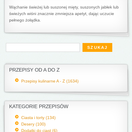
Wąchanie świeżej lub suszonej mięty, suszonych jabłek lub
świeżych wiśni znacznie zmniejsza apetyt, dając uczucie
pełnego żołądka.
Formularz wyszukiwania
Szukaj
PRZEPISY OD A DO Z
Przepisy kulinarne A - Z (1634)
KATEGORIE PRZEPISÓW
Ciasta i torty (134)
Desery (100)
Dodatki do ciast (6)