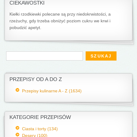
CIEKAWOSTKI
Kiełki rzodkiewki polecane są przy niedokrwistości, a
rzeżuchy, gdy trzeba obniżyć poziom cukru we krwi i
pobudzić apetyt.
Formularz wyszukiwania
Szukaj
PRZEPISY OD A DO Z
Przepisy kulinarne A - Z (1634)
KATEGORIE PRZEPISÓW
Ciasta i torty (134)
Desery (100)