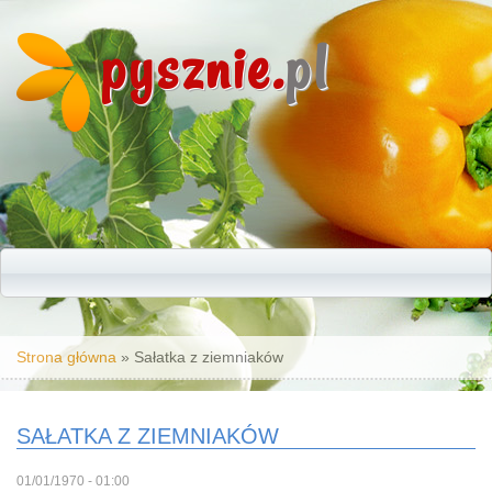
pysznie.
pl
Jesteś tutaj
Strona główna
» Sałatka z ziemniaków
SAŁATKA Z ZIEMNIAKÓW
01/01/1970 - 01:00