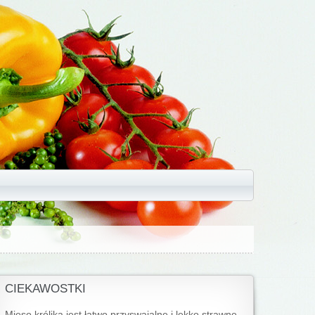
CIEKAWOSTKI
Mięso królika jest łatwo przyswajalne i lekko strawne.