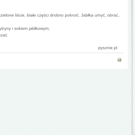
elone liście, białe części drobno pokroić. Jabłka umyć, obrać,
tryny i sokiem jabłkowym,
szać.
pysznie.pl