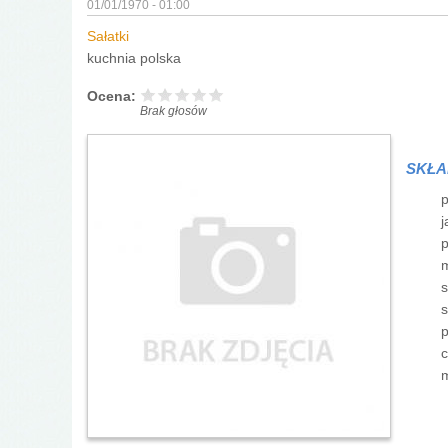
01/01/1970 - 01:00
Sałatki
kuchnia polska
Ocena:
Brak głosów
SKŁA
p
j
p
m
s
s
p
c
m