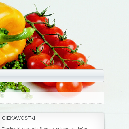
CIEKAWOSTKI
Truskawki zawierają fizetynę, substancję, która