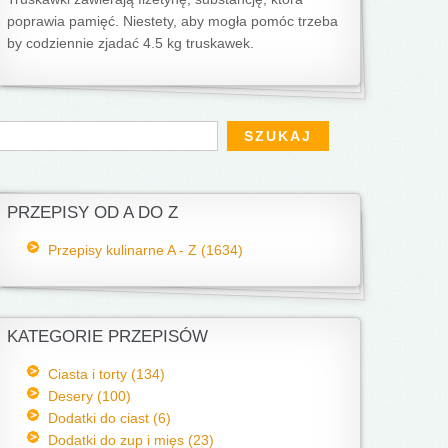
poprawia pamięć. Niestety, aby mogła pomóc trzeba
by codziennie zjadać 4.5 kg truskawek.
Formularz wyszukiwania
zukaj
PRZEPISY OD A DO Z
Przepisy kulinarne A - Z (1634)
KATEGORIE PRZEPISÓW
Ciasta i torty (134)
Desery (100)
Dodatki do ciast (6)
Dodatki do zup i mięs (23)