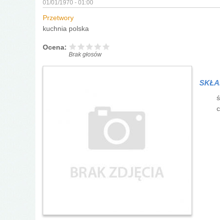
01/01/1970 - 01:00
Przetwory
kuchnia polska
Ocena:
Brak głosów
SKŁA
ś
c