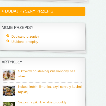
+ DODAJ PYSZNY PRZEPIS
MOJE PRZEPISY
Dopisane przepisy
Ulubione przepisy
ARTYKUŁY
5 kroków do idealnej Wielkanocny bez
stresu
Kokos, imbir i limonka, czyli sekrety kuchni
tajskiej
Sezon na piknik – jakie produkty