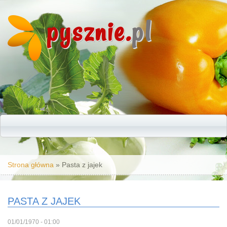
pysznie.
pl
Jesteś tutaj
Strona główna
» Pasta z jajek
PASTA Z JAJEK
01/01/1970 - 01:00