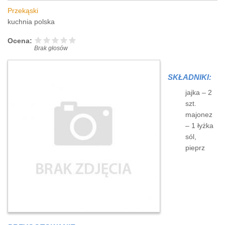
Przekąski
kuchnia polska
Ocena:
Brak głosów
SKŁADNIKI:
jajka – 2
szt.
majonez
– 1 łyżka
sól,
pieprz