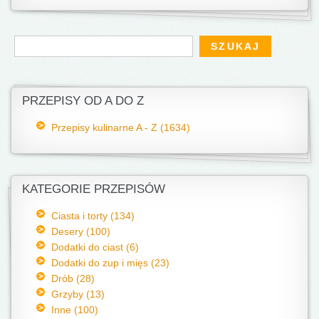
Formularz wyszukiwania
Szukaj
PRZEPISY OD A DO Z
Przepisy kulinarne A - Z (1634)
KATEGORIE PRZEPISÓW
Ciasta i torty (134)
Desery (100)
Dodatki do ciast (6)
Dodatki do zup i mięs (23)
Drób (28)
Grzyby (13)
Inne (100)