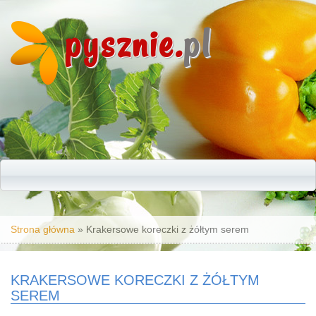
pysznie.
pl
Jesteś tutaj
Strona główna
» Krakersowe koreczki z żółtym serem
KRAKERSOWE KORECZKI Z ŻÓŁTYM
SEREM