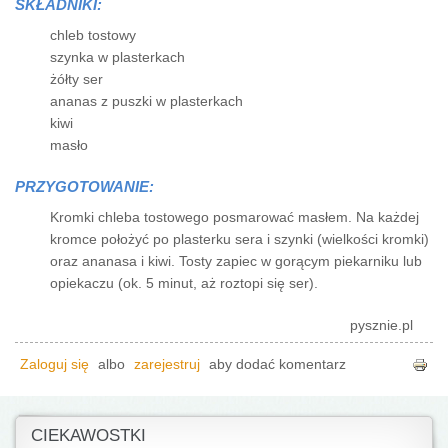
SKŁADNIKI:
chleb tostowy
szynka w plasterkach
żółty ser
ananas z puszki w plasterkach
kiwi
masło
PRZYGOTOWANIE:
Kromki chleba tostowego posmarować masłem. Na każdej
kromce położyć po plasterku sera i szynki (wielkości kromki)
oraz ananasa i kiwi. Tosty zapiec w gorącym piekarniku lub
opiekaczu (ok. 5 minut, aż roztopi się ser).
pysznie.pl
Zaloguj się
albo
zarejestruj
aby dodać komentarz
CIEKAWOSTKI