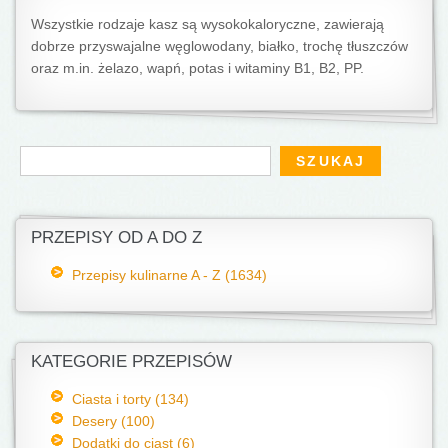
Wszystkie rodzaje kasz są wysokokaloryczne, zawierają
dobrze przyswajalne węglowodany, białko, trochę tłuszczów
oraz m.in. żelazo, wapń, potas i witaminy B1, B2, PP.
Formularz wyszukiwania
Szukaj
PRZEPISY OD A DO Z
Przepisy kulinarne A - Z (1634)
KATEGORIE PRZEPISÓW
Ciasta i torty (134)
Desery (100)
Dodatki do ciast (6)