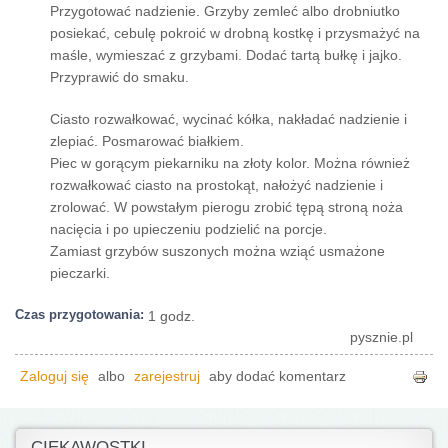
Przygotować nadzienie. Grzyby zemleć albo drobniutko
posiekać, cebulę pokroić w drobną kostkę i przysmażyć na
maśle, wymieszać z grzybami. Dodać tartą bułkę i jajko.
Przyprawić do smaku.
Ciasto rozwałkować, wycinać kółka, nakładać nadzienie i
zlepiać. Posmarować białkiem.
Piec w gorącym piekarniku na złoty kolor. Można również
rozwałkować ciasto na prostokąt, nałożyć nadzienie i
zrolować. W powstałym pierogu zrobić tępą stroną noża
nacięcia i po upieczeniu podzielić na porcje.
Zamiast grzybów suszonych można wziąć usmażone
pieczarki.
Czas przygotowania:
1 godz.
pysznie.pl
Zaloguj się
albo
zarejestruj
aby dodać komentarz
CIEKAWOSTKI