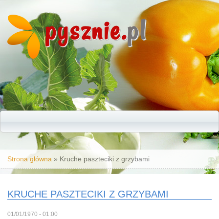
pysznie.
pl
Jesteś tutaj
Strona główna
» Kruche paszteciki z grzybami
KRUCHE PASZTECIKI Z GRZYBAMI
01/01/1970 - 01:00