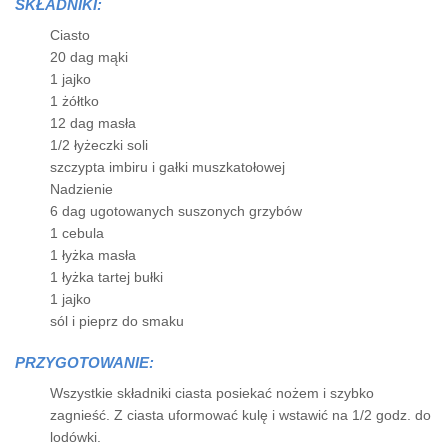
SKŁADNIKI:
Ciasto
20 dag mąki
1 jajko
1 żółtko
12 dag masła
1/2 łyżeczki soli
szczypta imbiru i gałki muszkatołowej
Nadzienie
6 dag ugotowanych suszonych grzybów
1 cebula
1 łyżka masła
1 łyżka tartej bułki
1 jajko
sól i pieprz do smaku
PRZYGOTOWANIE:
Wszystkie składniki ciasta posiekać nożem i szybko
zagnieść. Z ciasta uformować kulę i wstawić na 1/2 godz. do
lodówki.