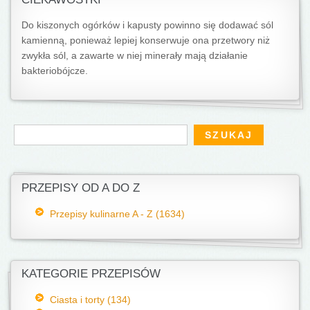
Do kiszonych ogórków i kapusty powinno się dodawać sól
kamienną, ponieważ lepiej konserwuje ona przetwory niż
zwykła sól, a zawarte w niej minerały mają działanie
bakteriobójcze.
Formularz wyszukiwania
Szukaj
PRZEPISY OD A DO Z
Przepisy kulinarne A - Z (1634)
KATEGORIE PRZEPISÓW
Ciasta i torty (134)