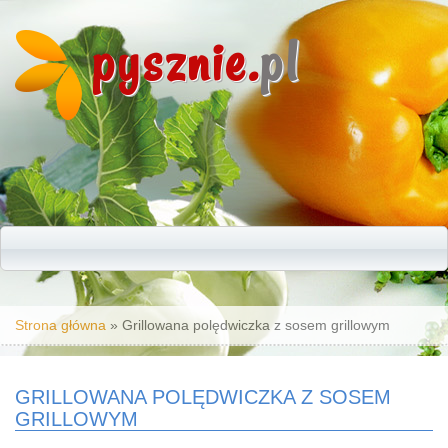
pysznie.
pl
Jesteś tutaj
Strona główna
» Grillowana polędwiczka z sosem grillowym
GRILLOWANA POLĘDWICZKA Z SOSEM
GRILLOWYM