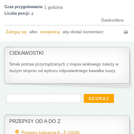
Czas przygotowania:
1 godzina
Liczba porcji:
4
Gastrosfera
Zaloguj się
albo
zarejestruj
aby dodać komentarz
CIEKAWOSTKI
Smak potraw przyrządzanych z mięsa wołowego zależy w
dużym stopniu od wyboru odpowiedniego kawałka tuszy.
Formularz wyszukiwania
Szukaj
PRZEPISY OD A DO Z
Przepisy kulinarne A - Z (1634)