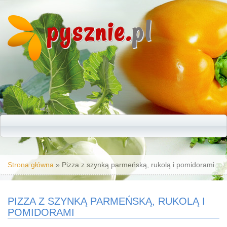
pysznie.
pl
Jesteś tutaj
Strona główna
» Pizza z szynką parmeńską, rukolą i pomidorami
PIZZA Z SZYNKĄ PARMEŃSKĄ, RUKOLĄ I
POMIDORAMI