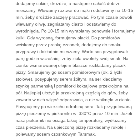
dodajemy cukier, drożdże, a następnie całość dobrze
mieszamy. Wlewamy roztwór do mąki i odstawimy na 10-15
min, żeby drożdże zaczęły pracować. Po tym czasie powoli
wlewamy oliwę, zagniatamy ciasto i odstawiamy do
wyrośnięcia. Po 10-15 min wyrabiamy ponownie i formujemy
kulki. Gdy wyrosną, formujemy placki. Do pomidorów
wciskamy przez praskę czosnek, dodajemy do smaku
przyprawy i dokładnie mieszamy. Warto sos przygotować
parę godzin wcześniej, żeby zioła uwolniły swój smak. Na
cienko wsmarowanej olejem blaszce rozkładamy placek
pizzy. Smarujemy go sosem pomidorowym (ok. 2 łyżki
stołowe), posypujemy serem żółtym, na ser kładziemy
szynkę parmeńską i pomidorki koktajlowe przekrojone na
pół. Najlepiej ułożyć je przekrojoną częścią do góry, żeby
zawarta w nich wilgoć odparowała, a nie wniknęła w ciasto.
Posypujemy po wierzchu odrobiną sera. Tak przygotowaną
pizzę pieczemy w piekarniku w 330°C przez 10 min. Jeżeli
nasz piekarnik nie osiąga takiej temperatury, wydłużamy
czas pieczenia. Na upieczoną pizzę rozkładamy rukolę i
polewamy sosem czosnkowym Tarsmak.