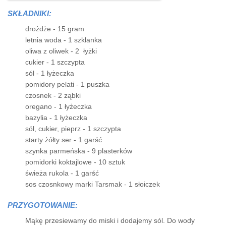
SKŁADNIKI:
drożdże - 15 gram
letnia woda - 1 szklanka
oliwa z oliwek - 2 łyżki
cukier - 1 szczypta
sól - 1 łyżeczka
pomidory pelati - 1 puszka
czosnek - 2 ząbki
oregano - 1 łyżeczka
bazylia - 1 łyżeczka
sól, cukier, pieprz - 1 szczypta
starty żółty ser - 1 garść
szynka parmeńska - 9 plasterków
pomidorki koktajlowe - 10 sztuk
świeża rukola - 1 garść
sos czosnkowy marki Tarsmak - 1 słoiczek
PRZYGOTOWANIE:
Mąkę przesiewamy do miski i dodajemy sól. Do wody