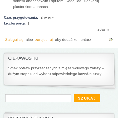
sokiem ananasowym i spritem. Dodaj lód i udekoruj
plasterkiem ananasa.
Czas przygotowania:
10 minut
Liczba porcji:
1
26asm
Zaloguj się
albo
zarejestruj
aby dodać komentarz
CIEKAWOSTKI
Smak potraw przyrządzanych z mięsa wołowego zależy w
dużym stopniu od wyboru odpowiedniego kawałka tuszy.
Formularz wyszukiwania
Szukaj