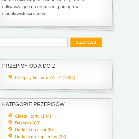
odkwaszająco na organizm, pomaga w
niedokrwistości i anemii.
Formularz wyszukiwania
zukaj
PRZEPISY OD A DO Z
Przepisy kulinarne A - Z (1634)
KATEGORIE PRZEPISÓW
Ciasta i torty (134)
Desery (100)
Dodatki do ciast (6)
Dodatki do zup i mięs (23)