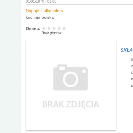
01/01/1970 - 01:00
Napoje z alkoholem
kuchnia polska
Ocena:
Brak głosów
SKŁA
s
w
c
c
s