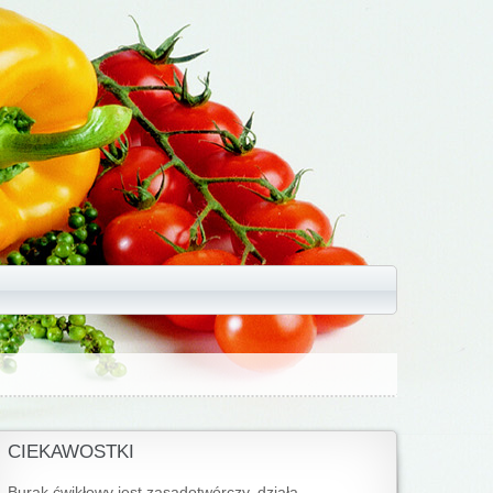
CIEKAWOSTKI
Burak ćwikłowy jest zasadotwórczy, działa