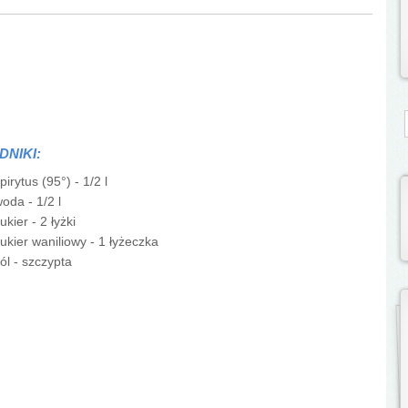
S
DNIKI:
pirytus (95°) - 1/2 l
oda - 1/2 l
ukier - 2 łyżki
ukier waniliowy - 1 łyżeczka
ól - szczypta