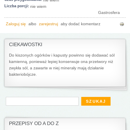
Liczba porcji:
nie wiem
Gastrosfera
Zaloguj się
albo
zarejestruj
aby dodać komentarz
CIEKAWOSTKI
Do kiszonych ogórków i kapusty powinno się dodawać sól
kamienną, ponieważ lepiej konserwuje ona przetwory niż
zwykła sól, a zawarte w niej minerały mają działanie
bakteriobójcze.
Formularz wyszukiwania
Szukaj
PRZEPISY OD A DO Z