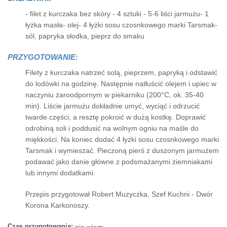
- filet z kurczaka bez skóry - 4 sztuki - 5-6 liści jarmużu- 1
łyżka masła- olej- 4 łyżki sosu czosnkowego marki Tarsmak-
sól, papryka słodka, pieprz do smaku
PRZYGOTOWANIE:
Filety z kurczaka natrzeć solą, pieprzem, papryką i odstawić
do lodówki na godzinę. Następnie natłuścić olejem i upiec w
naczyniu żaroodpornym w piekarniku (200°C, ok. 35-40
min). Liście jarmużu dokładnie umyć, wyciąć i odrzucić
twarde części, a resztę pokroić w dużą kostkę. Doprawić
odrobiną soli i poddusić na wolnym ogniu na maśle do
miękkości. Na koniec dodać 4 łyżki sosu czosnkowego marki
Tarsmak i wymieszać. Pieczoną pierś z duszonym jarmużem
podawać jako danie główne z podsmażanymi ziemniakami
lub innymi dodatkami.
Przepis przygotował Robert Muzyczka, Szef Kuchni - Dwór
Korona Karkonoszy.
Czas przygotowania:
nie wiem