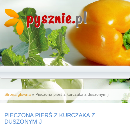
pysznie.
pl
Jesteś tutaj
Strona główna
» Pieczona pierś z kurczaka z duszonym j
PIECZONA PIERŚ Z KURCZAKA Z
DUSZONYM J