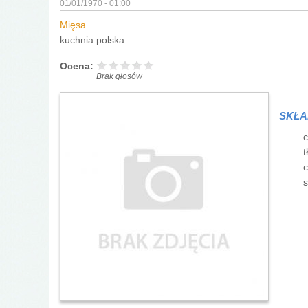
01/01/1970 - 01:00
Mięsa
kuchnia polska
Ocena:
Brak głosów
SKŁA
c
t
c
s