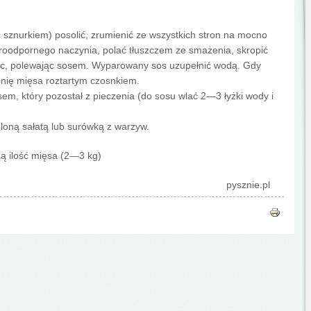
ać sznurkiem) posolić, zrumienić ze wszystkich stron na mocno
aroodpornego naczynia, polać tłuszczem ze smażenia, skropić
iec, polewając sosem. Wyparowany sos uzupełnić wodą. Gdy
nię mięsa roztartym czosnkiem.
sem, który pozostał z pieczenia (do sosu wlać 2—3 łyżki wody i
loną sałatą lub surówką z warzyw.
zą ilość mięsa (2—3 kg)
pysznie.pl