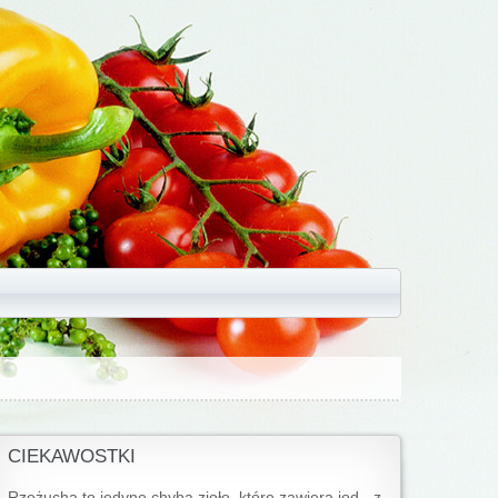
CIEKAWOSTKI
Rzeżucha to jedyne chyba zioło, które zawiera jod - z