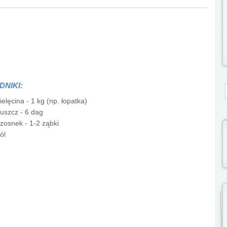
DNIKI:
S
ielęcina - 1 kg (np. łopatka)
łuszcz - 6 dag
zosnek - 1-2 ząbki
ól