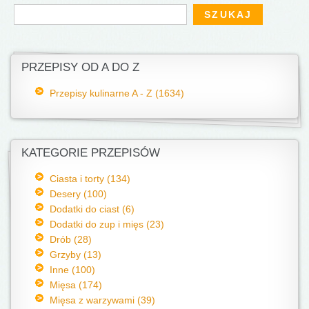
Formularz wyszukiwania
Szukaj
PRZEPISY OD A DO Z
Przepisy kulinarne A - Z (1634)
KATEGORIE PRZEPISÓW
Ciasta i torty (134)
Desery (100)
Dodatki do ciast (6)
Dodatki do zup i mięs (23)
Drób (28)
Grzyby (13)
Inne (100)
Mięsa (174)
Mięsa z warzywami (39)