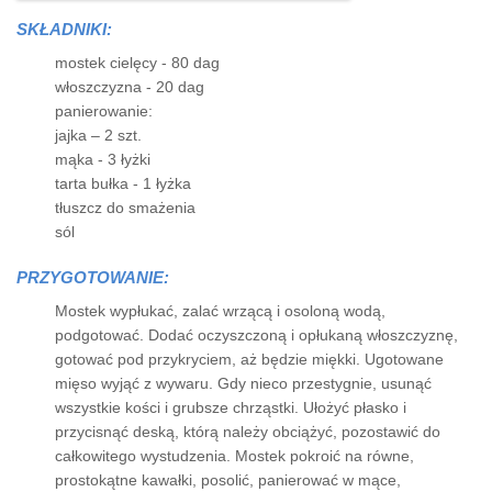
SKŁADNIKI:
mostek cielęcy - 80 dag
włoszczyzna - 20 dag
panierowanie:
jajka – 2 szt.
mąka - 3 łyżki
tarta bułka - 1 łyżka
tłuszcz do smażenia
sól
PRZYGOTOWANIE:
Mostek wypłukać, zalać wrzącą i osoloną wodą,
podgotować. Dodać oczyszczoną i opłukaną włoszczyznę,
gotować pod przykryciem, aż będzie miękki. Ugotowane
mięso wyjąć z wywaru. Gdy nieco przestygnie, usunąć
wszystkie kości i grubsze chrząstki. Ułożyć płasko i
przycisnąć deską, którą należy obciążyć, pozostawić do
całkowitego wystudzenia. Mostek pokroić na równe,
prostokątne kawałki, posolić, panierować w mące,