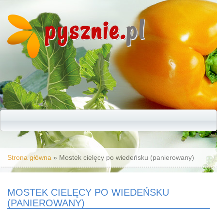
pysznie.
pl
Jesteś tutaj
Strona główna
» Mostek cielęcy po wiedeńsku (panierowany)
MOSTEK CIELĘCY PO WIEDEŃSKU
(PANIEROWANY)