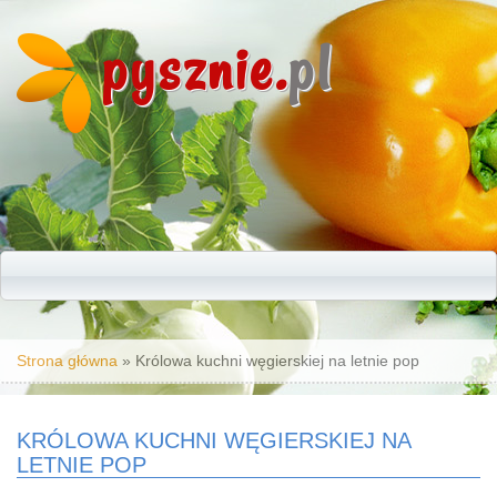
pysznie.
pl
Jesteś tutaj
Strona główna
» Królowa kuchni węgierskiej na letnie pop
KRÓLOWA KUCHNI WĘGIERSKIEJ NA
LETNIE POP