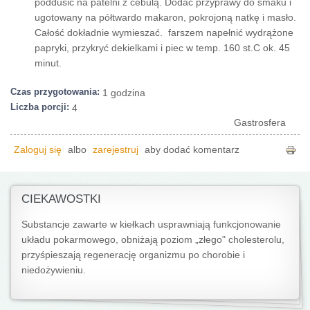
poddusić na patelni z cebulą. Dodać przyprawy do smaku i
ugotowany na półtwardo makaron, pokrojoną natkę i masło.
Całość dokładnie wymieszać. farszem napełnić wydrążone
papryki, przykryć dekielkami i piec w temp. 160 st.C ok. 45
minut.
Czas przygotowania:
1 godzina
Liczba porcji:
4
Gastrosfera
Zaloguj się
albo
zarejestruj
aby dodać komentarz
CIEKAWOSTKI
Substancje zawarte w kiełkach usprawniają funkcjonowanie
układu pokarmowego, obniżają poziom „złego" cholesterolu,
przyśpieszają regenerację organizmu po chorobie i
niedożywieniu.