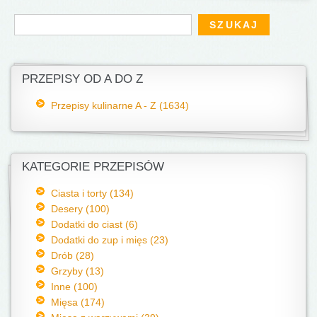
Formularz wyszukiwania
Szukaj
PRZEPISY OD A DO Z
Przepisy kulinarne A - Z (1634)
KATEGORIE PRZEPISÓW
Ciasta i torty (134)
Desery (100)
Dodatki do ciast (6)
Dodatki do zup i mięs (23)
Drób (28)
Grzyby (13)
Inne (100)
Mięsa (174)