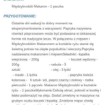
Międzybrodzki Makaron - 1 paczka
PRZYGOTOWANIE:
Ostatnie dni wakacji to dobry moment na
eksperymentowanie z warzywami. Papryka nazywana
również pieprzowcem może być podawana w ciekawszej
formie niż tradycyjne leczo. W połączeniu z mięsem i
Międzybrodzkim Makaronem w kształcie ryżu stanie się
świetną potraw na ciepłe popołudnia i wieczory.Papryka
nadziewana makaronem i mięsemSkładniki:- łopatka
wieprzowa - 200g - boczek wędzony -
200g - cebula - 3
sztuki - olej - 3 łyżki
- masło - 1 łyżka - papryka świeża
kolorowa - 6 sztuk- sól, pieprz czarny i ziołowy - natka
pietruszki - 1 pęczek- Makaron Międzybrodzki w kształcie
ryżu - 1 paczkaWykonanie:Cebulę obrać, pokroić w kostkę i
lekko podsmażyć na oleju. Dodać zmielony w maszynce na
grubym oczku boczek i łopatkę. Zmielone mięso chwilę