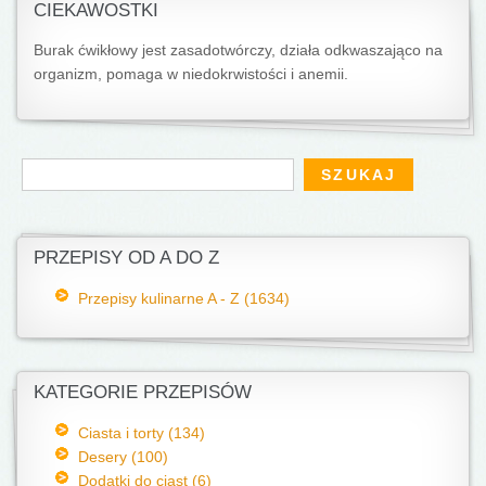
CIEKAWOSTKI
Burak ćwikłowy jest zasadotwórczy, działa odkwaszająco na
organizm, pomaga w niedokrwistości i anemii.
Formularz wyszukiwania
Szukaj
PRZEPISY OD A DO Z
Przepisy kulinarne A - Z (1634)
KATEGORIE PRZEPISÓW
Ciasta i torty (134)
Desery (100)
Dodatki do ciast (6)