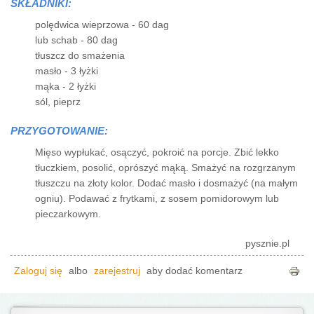
SKŁADNIKI:
polędwica wieprzowa - 60 dag
lub schab - 80 dag
tłuszcz do smażenia
masło - 3 łyżki
mąka - 2 łyżki
sól, pieprz
PRZYGOTOWANIE:
Mięso wypłukać, osączyć, pokroić na porcje. Zbić lekko
tłuczkiem, posolić, oprószyć mąką. Smażyć na rozgrzanym
tłuszczu na złoty kolor. Dodać masło i dosmażyć (na małym
ogniu). Podawać z frytkami, z sosem pomidorowym lub
pieczarkowym.
pysznie.pl
Zaloguj się
albo
zarejestruj
aby dodać komentarz