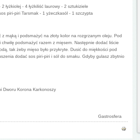
łyżkiolej - 4 łyżkiliść laurowy - 2 sztukiziele
os piri-piri Tarsmak - 1 yżeczkasól - 1 szczypta
z mąką i podsmażyć na złoty kolor na rozgrzanym oleju. Pod
i chwilę podsmażyć razem z mięsem. Następnie dodać liście
wodą, tak żeby mięso było przykryte. Dusić do miękkości pod
szenia dodać sos piri-piri i sól do smaku. Gdyby gulasz zbytnio
ni Dworu Korona Karkonoszy
Gastrosfera