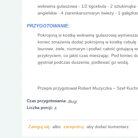
wołowina gulaszowa - 1/2 kgcebula - 2 sztukimąka - 2 
angielskie - 4 ziarenkarozmaryn świeży - 1 gałązkas
PRZYGOTOWANIE:
Pokrojoną w kostkę wołowinę gulaszową wymieszać 
koniec smażenia dodać pokrojoną w kostkę cebulę 
laurowe, ziele, rozmaryn i podlać całość gotującą 
przykryciem, co jakiś czas mieszając. Pod koniec du
gęstniał podczas duszenia, podlewać go wodą.
Przepis przygotował Robert Muzyczka – Szef Kuch
Czas przygotowania:
długi
Liczba porcji:
4
Zaloguj się
albo
zarejestruj
aby dodać komentarz