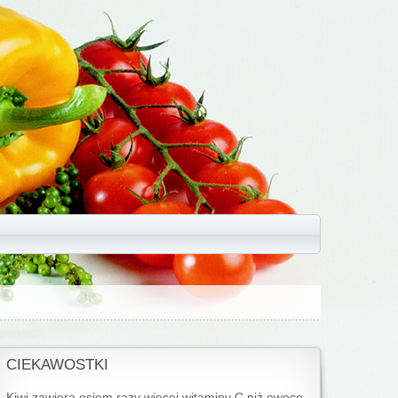
CIEKAWOSTKI
Kiwi zawiera osiem razy więcej witaminy C niż owoce