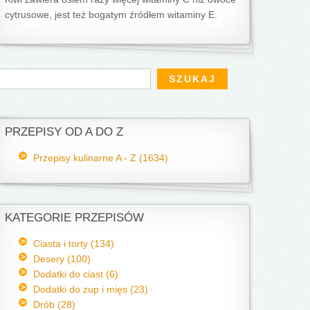
cytrusowe, jest też bogatym źródłem witaminy E.
Formularz wyszukiwania
zukaj
PRZEPISY OD A DO Z
Przepisy kulinarne A - Z (1634)
KATEGORIE PRZEPISÓW
Ciasta i torty (134)
Desery (100)
Dodatki do ciast (6)
Dodatki do zup i mięs (23)
Drób (28)