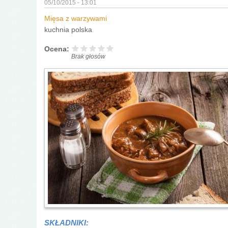
05/10/2015 - 13:01
Mięsa z warzywami
kuchnia polska
Ocena:
Brak głosów
SKŁADNIKI: