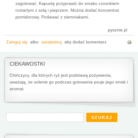
zagotować. Kapustę przyprawić do smaku czosnkiem
roztartym z solą i pieprzem. Można dodać koncentrat
pomidorowy. Podawać z ziemniakami.
pysznie.pl
Zaloguj się
albo
zarejestruj
aby dodać komentarz
CIEKAWOSTKI
Chińczycy, dla których ryż jest podstawą pożywienia,
uważają, że solenie go podczas gotowania psuje jego smak i
aromat.
Formularz wyszukiwania
Szukaj