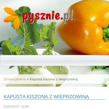
pysznie.
pl
Jesteś tutaj
Strona główna
» Kapusta kiszona z wieprzowiną
KAPUSTA KISZONA Z WIEPRZOWINĄ
01/01/1970 - 01:00