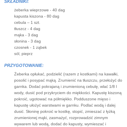
SKŁADNIKI:
żeberka wieprzowe - 40 dag
kapusta kiszona - 80 dag
cebula – 1 szt.
tłuszcz - 4 dag
mąka - 3 dag
słonina - 3 dag
czosnek - 1 ząbek
sól, pieprz
PRZYGOTOWANIE:
Żeberka opłukać, podzielić (razem z kostkami) na kawałki,
posolić i posypać mąką. Zrumienić na tłuszczu, przełożyć do
garnka. Dodać pokrajaną i zrumienioną cebulę, wlać 1/8 l
wody, dusić pod przykryciem do miękkości. Kapustę kiszoną
pokroić, ugotować na półmiękko. Podduszone mięso i
kapustę ułożyć warstwami w garnku. Podlać wodą i dalej
dusić. Słoninę pokroić w kostkę, stopić, zmieszać z łyżką
zrumienionej mąki, zasmażyć, rozprowadzić zimnym
wywarem lub wodą, dodać do kapusty, wymieszać i