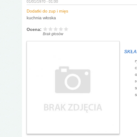
01/01/1970 - 01:00
Dodatki do zup i mięs
kuchnia włoska
Ocena:
Brak głosów
SKŁA
r
c
o
r
s
s