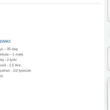
S
DNIKI:
yż – 35 dag
ebula – 1 mała
lej - 2 łyżki
osół - 1,5 litra
zafran - 1/2 łyżeczki
ól