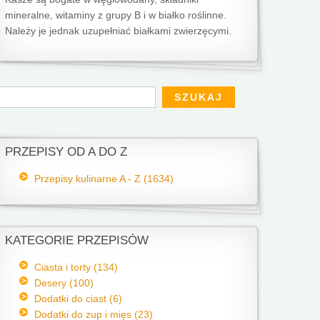
mineralne, witaminy z grupy B i w białko roślinne.
Należy je jednak uzupełniać białkami zwierzęcymi.
Formularz wyszukiwania
zukaj
PRZEPISY OD A DO Z
Przepisy kulinarne A - Z (1634)
KATEGORIE PRZEPISÓW
Ciasta i torty (134)
Desery (100)
Dodatki do ciast (6)
Dodatki do zup i mięs (23)