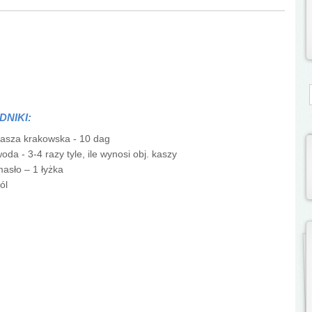
S
DNIKI:
asza krakowska - 10 dag
oda - 3-4 razy tyle, ile wynosi obj. kaszy
asło – 1 łyżka
ól