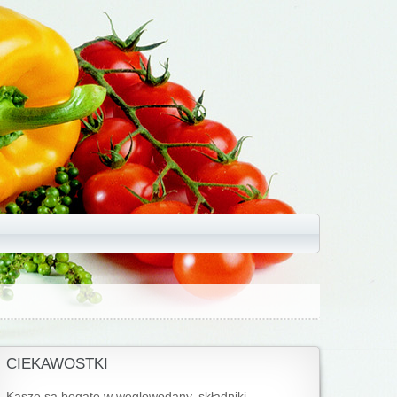
CIEKAWOSTKI
Kasze są bogate w węglowodany, składniki