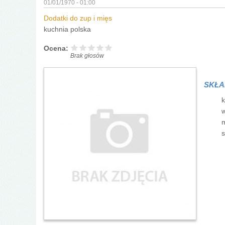
01/01/1970 - 01:00
Dodatki do zup i mięs
kuchnia polska
Ocena:
Brak głosów
SKŁA
k
w
m
s