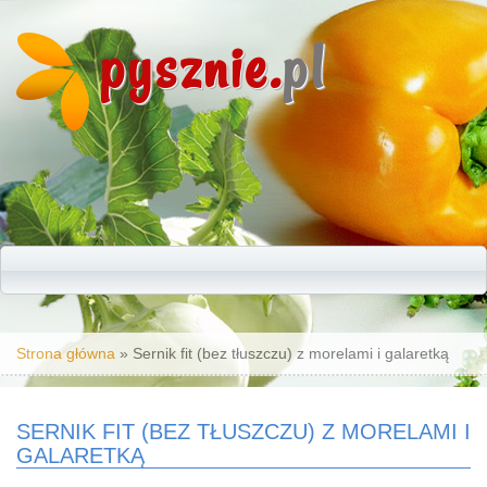
pysznie.
pl
Jesteś tutaj
Strona główna
» Sernik fit (bez tłuszczu) z morelami i galaretką
SERNIK FIT (BEZ TŁUSZCZU) Z MORELAMI I
GALARETKĄ