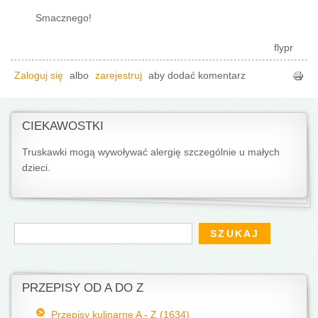
Smacznego!
flypr
Zaloguj się
albo
zarejestruj
aby dodać komentarz
CIEKAWOSTKI
Truskawki mogą wywoływać alergię szczególnie u małych
dzieci.
Formularz wyszukiwania
Szukaj
PRZEPISY OD A DO Z
Przepisy kulinarne A - Z (1634)