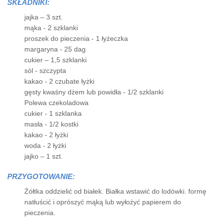
SKŁADNIKI:
jajka – 3 szt.
mąka - 2 szklanki
proszek do pieczenia - 1 łyżeczka
margaryna - 25 dag
cukier – 1,5 szklanki
sól - szczypta
kakao - 2 czubate łyżki
gęsty kwaśny dżem lub powidła - 1/2 szklanki
Polewa czekoladowa
cukier - 1 szklanka
masła - 1/2 kostki
kakao - 2 łyżki
woda - 2 łyżki
jajko – 1 szt.
PRZYGOTOWANIE:
Żółtka oddzielić od białek. Białka wstawić do lodówki. formę
natłuścić i oprószyć mąką lub wyłożyć papierem do
pieczenia.