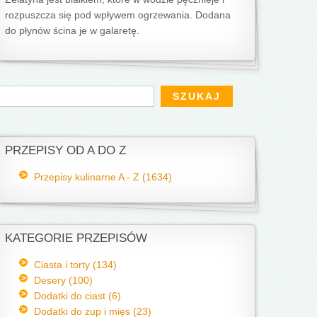
rozpuszcza się pod wpływem ogrzewania. Dodana
do płynów ścina je w galaretę.
Formularz wyszukiwania
zukaj
PRZEPISY OD A DO Z
Przepisy kulinarne A - Z (1634)
KATEGORIE PRZEPISÓW
Ciasta i torty (134)
Desery (100)
Dodatki do ciast (6)
Dodatki do zup i mięs (23)