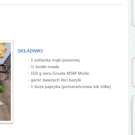
S
SKŁADNIKI:
- 1 szklanka mąki pszennej
- ½ kostki masła
- 150 g sera Gouda MSM Mońki
- garść świeżych liści bazylii
- 1 duża papryka (pomarańczowa lub żółta)