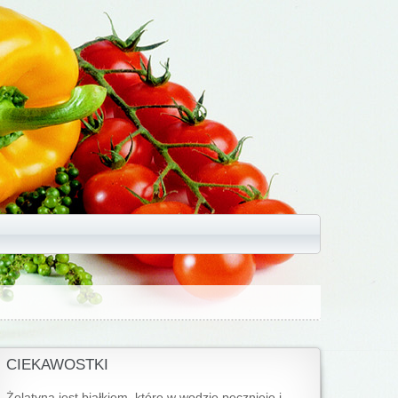
CIEKAWOSTKI
Żelatyna jest białkiem, które w wodzie pęcznieje i