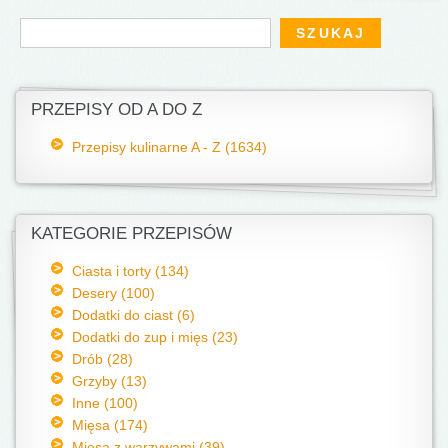
Formularz wyszukiwania
Szukaj
PRZEPISY OD A DO Z
Przepisy kulinarne A - Z (1634)
KATEGORIE PRZEPISÓW
Ciasta i torty (134)
Desery (100)
Dodatki do ciast (6)
Dodatki do zup i mięs (23)
Drób (28)
Grzyby (13)
Inne (100)
Mięsa (174)
Mięsa z warzywami (39)