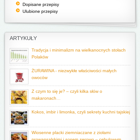
Dopisane przepisy
Ulubione przepisy
ARTYKUŁY
Tradycja i minimalizm na wielkanocnych stołach
Polaków
ŻURAWINA - niezwykłe właściwości małych
owoców
Z czym to się je? – czyli kilka słów o
makaronach…
Kokos, imbir i limonka, czyli sekrety kuchni tajskiej
Wiosenne placki ziemniaczane z ziołami
prowansalskimi i sosem serowo – cebulowym