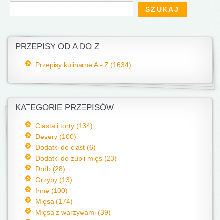
Formularz wyszukiwania
Szukaj
PRZEPISY OD A DO Z
Przepisy kulinarne A - Z (1634)
KATEGORIE PRZEPISÓW
Ciasta i torty (134)
Desery (100)
Dodatki do ciast (6)
Dodatki do zup i mięs (23)
Drób (28)
Grzyby (13)
Inne (100)
Mięsa (174)
Mięsa z warzywami (39)