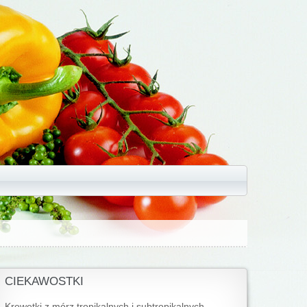
CIEKAWOSTKI
Krewetki z mórz tropikalnych i subtropikalnych