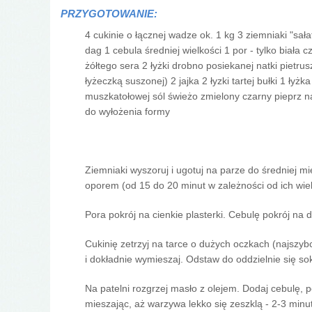
PRZYGOTOWANIE:
4 cukinie o łącznej wadze ok. 1 kg 3 ziemniaki "sał
dag 1 cebula średniej wielkości 1 por - tylko biała 
żółtego sera 2 łyżki drobno posiekanej natki pietru
łyżeczką suszonej) 2 jajka 2 łyzki tartej bułki 1 łyżk
muszkatołowej sól świeżo zmielony czarny pieprz na
do wyłożenia formy
Ziemniaki wyszoruj i ugotuj na parze do średniej m
oporem (od 15 do 20 minut w zależności od ich wiel
Pora pokrój na cienkie plasterki. Cebulę pokrój na 
Cukinię zetrzyj na tarce o dużych oczkach (najszybc
i dokładnie wymieszaj. Odstaw do oddzielnie się sok
Na patelni rozgrzej masło z olejem. Dodaj cebulę, 
mieszając, aż warzywa lekko się zeszklą - 2-3 minut