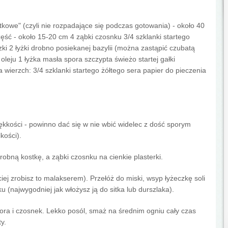
atkowe" (czyli nie rozpadające się podczas gotowania) - około 40
część - około 15-20 cm 4 ząbki czosnku 3/4 szklanki startego
szki 2 łyżki drobno posiekanej bazylii (można zastąpić czubatą
a oleju 1 łyżka masła spora szczypta świeżo startej gałki
 wierzch: 3/4 szklanki startego żółtego sera papier do pieczenia
iękkości - powinno dać się w nie wbić widelec z dość sporym
kości).
drobną kostkę, a ząbki czosnku na cienkie plasterki.
iej zrobisz to malakserem). Przełóż do miski, wsyp łyżeczkę soli
u (najwygodniej jak włożysz ją do sitka lub durszlaka).
pora i czosnek. Lekko posól, smaż na średnim ogniu cały czas
y.