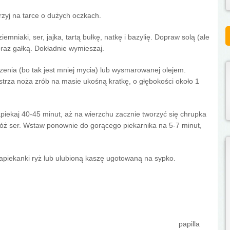
rzyj na tarce o dużych oczkach.
iemniaki, ser, jajka, tartą bułkę, natkę i bazylię. Dopraw solą (ale
oraz gałką. Dokładnie wymieszaj.
enia (bo tak jest mniej mycia) lub wysmarowanej olejem.
trza noża zrób na masie ukośną kratkę, o głębokości około 1
piekaj 40-45 minut, aż na wierzchu zacznie tworzyć się chrupka
włóż ser. Wstaw ponownie do gorącego piekarnika na 5-7 minut,
apiekanki ryż lub ulubioną kaszę ugotowaną na sypko.
papilla