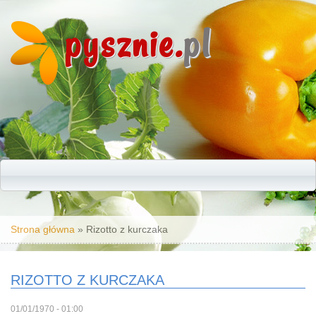
pysznie.
pl
Jesteś tutaj
Strona główna
» Rizotto z kurczaka
RIZOTTO Z KURCZAKA
01/01/1970 - 01:00