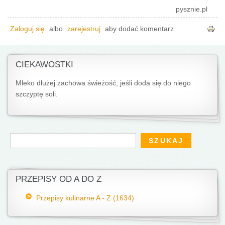
pysznie.pl
Zaloguj się
albo
zarejestruj
aby dodać komentarz
CIEKAWOSTKI
Mleko dłużej zachowa świeżość, jeśli doda się do niego
szczyptę soli.
Formularz wyszukiwania
Szukaj
PRZEPISY OD A DO Z
Przepisy kulinarne A - Z (1634)