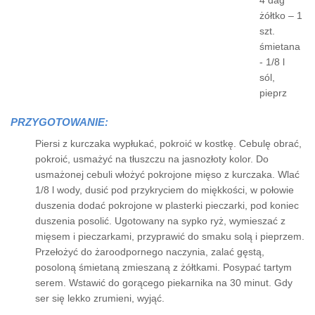
4 dag
żółtko – 1
szt.
śmietana
- 1/8 l
sól,
pieprz
PRZYGOTOWANIE:
Piersi z kurczaka wypłukać, pokroić w kostkę. Cebulę obrać,
pokroić, usmażyć na tłuszczu na jasnozłoty kolor. Do
usmażonej cebuli włożyć pokrojone mięso z kurczaka. Wlać
1/8 l wody, dusić pod przykryciem do miękkości, w połowie
duszenia dodać pokrojone w plasterki pieczarki, pod koniec
duszenia posolić. Ugotowany na sypko ryż, wymieszać z
mięsem i pieczarkami, przyprawić do smaku solą i pieprzem.
Przełożyć do żaroodpornego naczynia, zalać gęstą,
posoloną śmietaną zmieszaną z żółtkami. Posypać tartym
serem. Wstawić do gorącego piekarnika na 30 minut. Gdy
ser się lekko zrumieni, wyjąć.