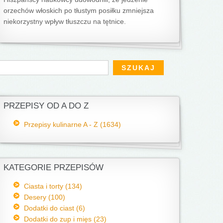
orzechów włoskich po tłustym posiłku zmniejsza
niekorzystny wpływ tłuszczu na tętnice.
Formularz wyszukiwania
zukaj
PRZEPISY OD A DO Z
Przepisy kulinarne A - Z (1634)
KATEGORIE PRZEPISÓW
Ciasta i torty (134)
Desery (100)
Dodatki do ciast (6)
Dodatki do zup i mięs (23)