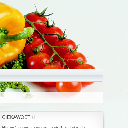
CIEKAWOSTKI
Hiszpańscy naukowcy udowodnili, że jedzenie