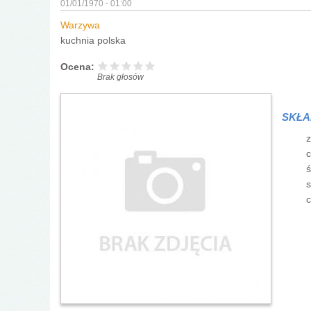
01/01/1970 - 01:00
Warzywa
kuchnia polska
Ocena:
Brak głosów
SKŁA
z
c
ś
s
c