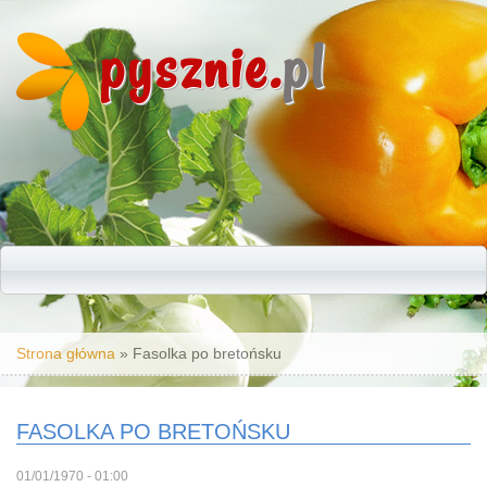
pysznie.
pl
Jesteś tutaj
Strona główna
» Fasolka po bretońsku
FASOLKA PO BRETOŃSKU
01/01/1970 - 01:00