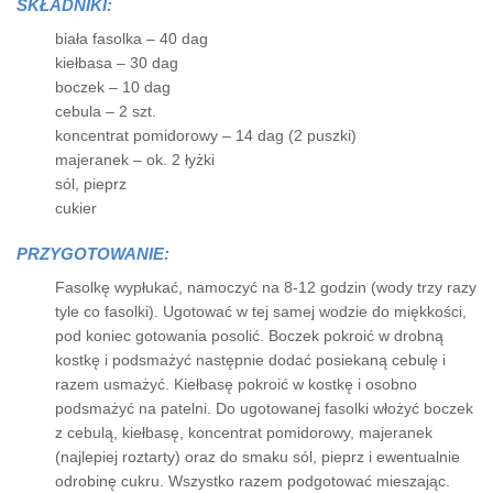
SKŁADNIKI:
biała fasolka – 40 dag
kiełbasa – 30 dag
boczek – 10 dag
cebula – 2 szt.
koncentrat pomidorowy – 14 dag (2 puszki)
majeranek – ok. 2 łyżki
sól, pieprz
cukier
PRZYGOTOWANIE:
Fasolkę wypłukać, namoczyć na 8-12 godzin (wody trzy razy
tyle co fasolki). Ugotować w tej samej wodzie do miękkości,
pod koniec gotowania posolić. Boczek pokroić w drobną
kostkę i podsmażyć następnie dodać posiekaną cebulę i
razem usmażyć. Kiełbasę pokroić w kostkę i osobno
podsmażyć na patelni. Do ugotowanej fasolki włożyć boczek
z cebulą, kiełbasę, koncentrat pomidorowy, majeranek
(najlepiej roztarty) oraz do smaku sól, pieprz i ewentualnie
odrobinę cukru. Wszystko razem podgotować mieszając.