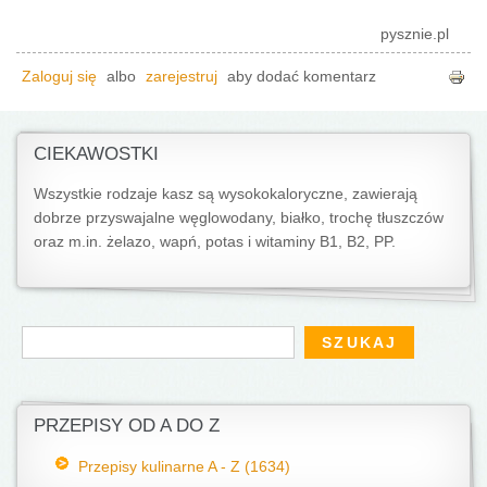
pysznie.pl
Zaloguj się
albo
zarejestruj
aby dodać komentarz
CIEKAWOSTKI
Wszystkie rodzaje kasz są wysokokaloryczne, zawierają
dobrze przyswajalne węglowodany, białko, trochę tłuszczów
oraz m.in. żelazo, wapń, potas i witaminy B1, B2, PP.
Formularz wyszukiwania
Szukaj
PRZEPISY OD A DO Z
Przepisy kulinarne A - Z (1634)