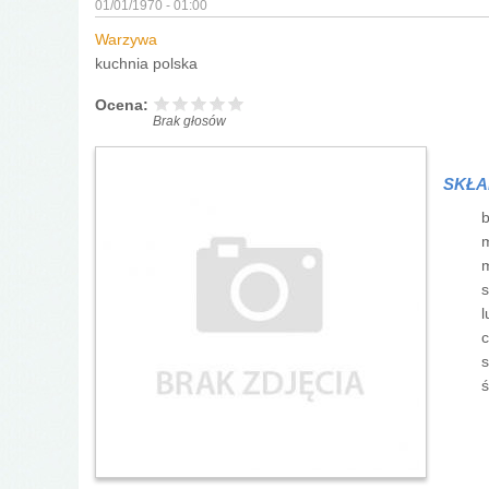
01/01/1970 - 01:00
Warzywa
kuchnia polska
Ocena:
Brak głosów
SKŁA
b
m
m
s
l
c
s
ś