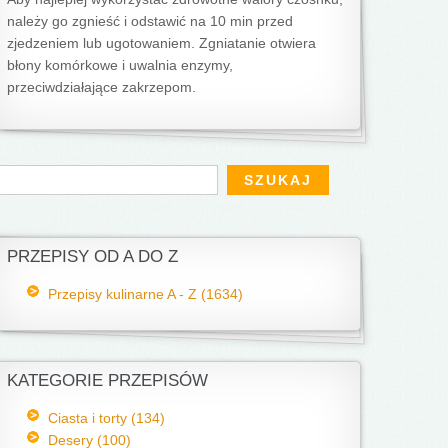
należy go zgnieść i od­stawić na 10 min przed
zjedzeniem lub ugotowaniem. Zgniatanie otwiera
błony ko­mórkowe i uwalnia enzymy,
przeciwdziałające zakrzepom.
Formularz wyszukiwania
zukaj
PRZEPISY OD A DO Z
Przepisy kulinarne A - Z (1634)
KATEGORIE PRZEPISÓW
Ciasta i torty (134)
Desery (100)