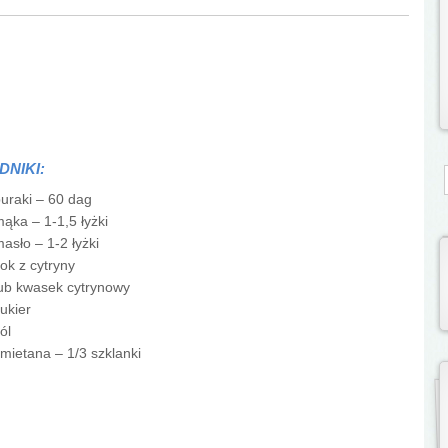
DNIKI:
S
uraki – 60 dag
ąka – 1-1,5 łyżki
asło – 1-2 łyżki
ok z cytryny
ub kwasek cytrynowy
ukier
ól
mietana – 1/3 szklanki