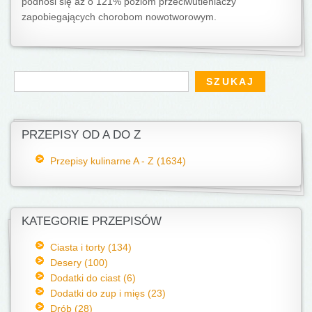
podnosi się aż o 121% poziom przeciwutleniaczy
zapobiegających chorobom nowotworowym.
Formularz wyszukiwania
Szukaj
PRZEPISY OD A DO Z
Przepisy kulinarne A - Z (1634)
KATEGORIE PRZEPISÓW
Ciasta i torty (134)
Desery (100)
Dodatki do ciast (6)
Dodatki do zup i mięs (23)
Drób (28)