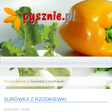
pysznie.
pl
Jesteś tutaj
Strona główna
» Surówka z rzodkiewki
SURÓWKA Z RZODKIEWKI
01/01/1970 - 01:00