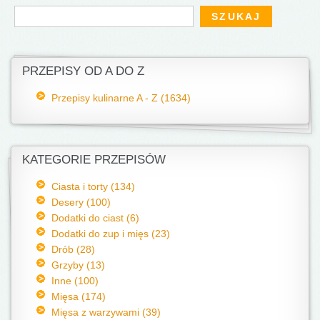
Formularz wyszukiwania
Szukaj
PRZEPISY OD A DO Z
Przepisy kulinarne A - Z (1634)
KATEGORIE PRZEPISÓW
Ciasta i torty (134)
Desery (100)
Dodatki do ciast (6)
Dodatki do zup i mięs (23)
Drób (28)
Grzyby (13)
Inne (100)
Mięsa (174)
Mięsa z warzywami (39)