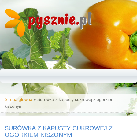
pysznie.
pl
Jesteś tutaj
Strona główna
» Surówka z kapusty cukrowej z ogórkiem
kiszonym
SURÓWKA Z KAPUSTY CUKROWEJ Z
OGÓRKIEM KISZONYM