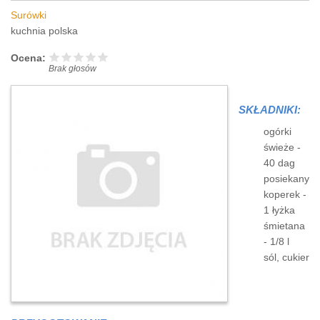
Surówki
kuchnia polska
Ocena:
Brak głosów
SKŁADNIKI:
ogórki
świeże -
40 dag
posiekany
koperek -
1 łyżka
śmietana
- 1/8 l
sól, cukier