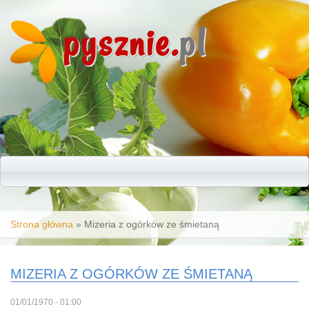
pysznie.
pl
Jesteś tutaj
Strona główna
» Mizeria z ogórków ze śmietaną
MIZERIA Z OGÓRKÓW ZE ŚMIETANĄ
01/01/1970 - 01:00