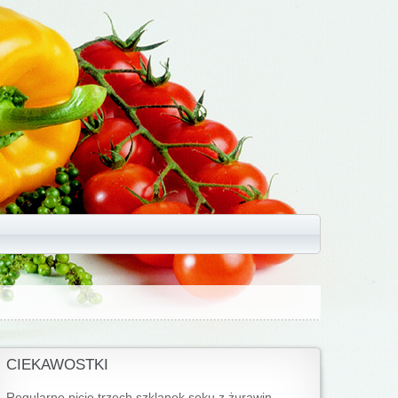
CIEKAWOSTKI
Regularne picie trzech szklanek soku z żurawin