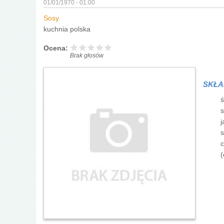
01/01/1970 - 01:00
Sosy
kuchnia polska
Ocena:
Brak głosów
SKŁA
ś
s
j
s
c
(