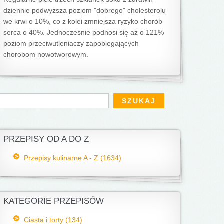
dziennie podwyższa poziom "dobrego" cholesterolu
we krwi o 10%, co z kolei zmniejsza ryzyko chorób
serca o 40%. Jednocześnie podnosi się aż o 121%
poziom przeciwutleniaczy zapobiegających
chorobom nowotworowym.
Formularz wyszukiwania
zukaj
PRZEPISY OD A DO Z
Przepisy kulinarne A - Z (1634)
KATEGORIE PRZEPISÓW
Ciasta i torty (134)