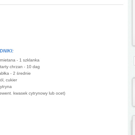
DNIKI:
S
mietana - 1 szklanka
tarty chrzan - 10 dag
abłka - 2 średnie
ól, cukier
ytryna
ewent. kwasek cytrynowy lub ocet)