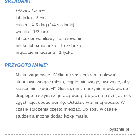
SKŁADNIKI:
żółtka - 3-4 szt.
lub jajka - 2 całe
cukier - 4-6 dag (1/4 szklanki)
wanilia - 1/2 laski
lub cukier waniliowy - opakowanie
mleko lub śmietanka - 1 szklanka
mąka ziemniaczana - 1 łyżka
PRZYGOTOWANIE:
Mleko zagotować. Żółtka utrzeć z cukrem, dolewać
stopniowo wrzące mleko, ciągle mieszając, uważając, aby
się sos nie „zwarzył". Sos razem z naczyniem wstawić do
drugiego naczynia z gorącą wodą. Ubijać na parze, aż sos
zgęstnieje, dodać wanilię. Ostudzić w zimnej wodzie. W
czasie studzenia często mieszać. Do sosu w czasie
studzenia można dodać łyżkę masła.
pysznie.pl