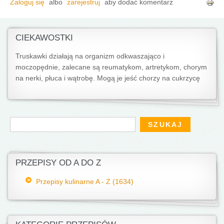
Zaloguj się
albo
zarejestruj
aby dodać komentarz
CIEKAWOSTKI
Truskawki działają na organizm odkwaszająco i
moczopędnie, zalecane są reumatykom, artretykom, chorym
na nerki, płuca i wątrobę. Mogą je jeść chorzy na cukrzycę
Formularz wyszukiwania
Szukaj
PRZEPISY OD A DO Z
Przepisy kulinarne A - Z (1634)