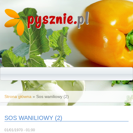
pysznie.
pl
Jesteś tutaj
Strona główna
» Sos waniliowy (2)
SOS WANILIOWY (2)
01/01/1970 - 01:00